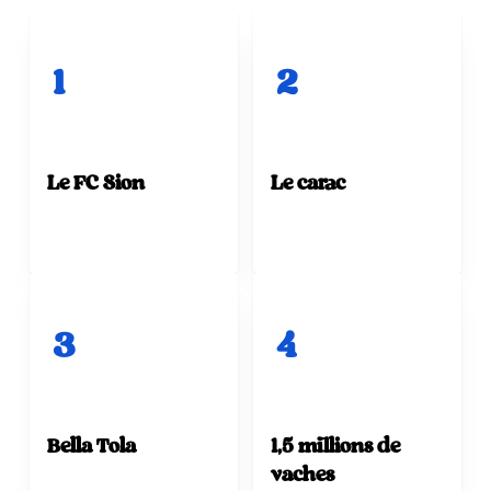
1
2
Le FC Sion
Le carac
3
4
Bella Tola
1,5 millions de
vaches