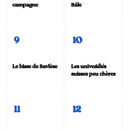
campagne
Bâle
9
10
Le bisse de Savièse
Les universités
suisses peu chères
11
12