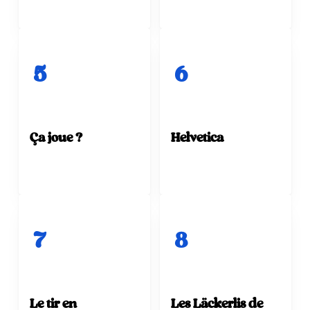
5
6
Ça joue ?
Helvetica
7
8
Le tir en
Les Läckerlis de