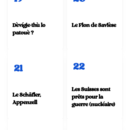
Dèvígje-thù lo
Le Flon de Savièse
patouè ?
22
21
Les Suisses sont
Le Schäfler,
prêts pour la
Appenzell
guerre (nucléaire)