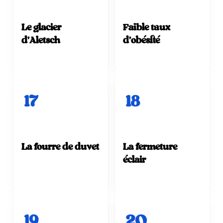
Le glacier
Faible taux
d'Aletsch
d'obésité
17
18
La fourre de duvet
La fermeture
éclair
19
20