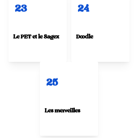
23
24
Le PET et le Sagex
Doodle
25
Les merveilles